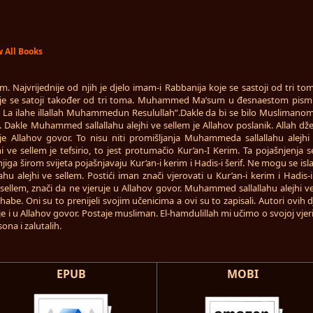
 All Books
. Najvrijednije od njih je djelo imam-i Rabbanija koje se sastoji od tri t
se satoji također od tri toma. Muhammed Ma’sum u đesnaestom pismu 
da, La ilahe illallah Muhammedun Resulullah”.Dakle da bi se bilo Muslimano
 Dakle Muhammed sallallahu alejhi ve sellem je Allahov poslanik. Allah dž
e Allahov govor. To nisu niti promišljanja Muhammeda sallallahu alejhi ve 
 ve sellem je tefsirio, to jest protumačio Kur’an-I Kerim. Ta pojašnjenja se
 knjiga širom svijeta pojašnjavaju Kur’an-i kerim i Hadis-i šerif. Ne mogu se is
 alejhi ve sellem. Postići iman znači vjerovati u Kur’an-i kerim i Hadis-
ve sellem, znači da ne vjeruje u Allahov govor. Muhammed sallallahu alejhi 
abe. Oni su to prenijeli svojim učenicima a ovi su to zapisali. Autori ovih d
uje i u Allahov govor. Postaje musliman. El-hamdulillah mi učimo o svojoj vjeri
ona i zalutalih.
EPUB
MOBI