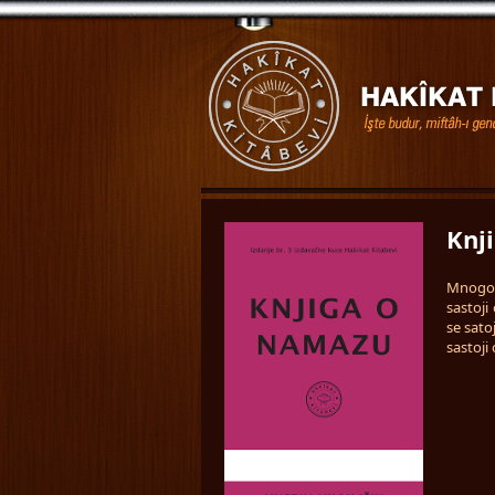
Knj
Mnogo j
sastoj
se sat
sastoji