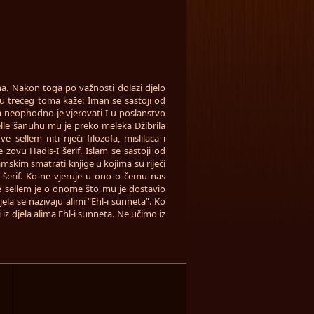
oma. Nakon toga po važnosti dolazi djelo
trećeg toma kaže: Iman se sastoji od
m neophodno je vjerovati I u poslanstvo
elle šanuhu mu je preko meleka Džibrila
sellem niti riječi filozofa, mislilaca i
 zovu Hadis-I šerif. Islam se sastoji od
lamskim smatrati knjige u kojima su riječi
i šerif. Ko ne vjeruje u ono o čemu nas
ve sellem je o onome što mu je dostavio
jela se nazivaju alimi “Ehl-i sunneta”. Ko
 iz djela alima Ehl-i sunneta. Ne učimo iz