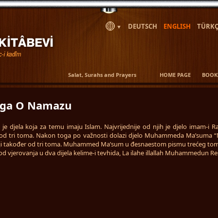
DEUTSCH
ENGLISH
TÜRKÇ
▼
Salat, Surahs and Prayers
HOME PAGE
BOOK
iga O Namazu
e djela koja za temu imaju Islam. Najvrijednije od njih je djelo imam-i R
i od tri toma. Nakon toga po važnosti dolazi djelo Muhammeda Ma’suma “
oji također od tri toma. Muhammed Ma’sum u đesnaestom pismu trećeg tom
 od vjerovanja u dva dijela kelime-i tevhida, La ilahe illallah Muhammedun Re