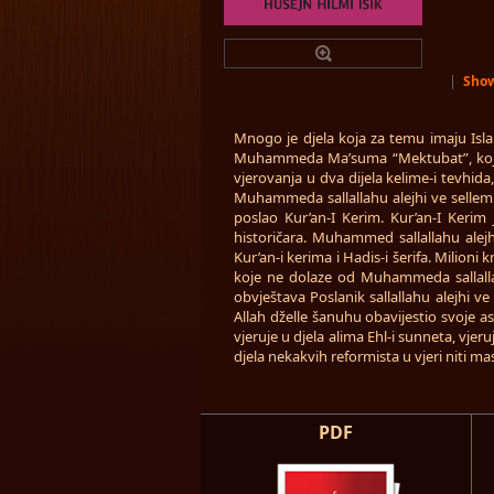
|
Show
Mnogo je djela koja za temu imaju Islam
Muhammeda Ma’suma “Mektubat”, koje 
vjerovanja u dva dijela kelime-i tevhi
Muhammeda sallallahu alejhi ve sellem.
poslao Kur’an-I Kerim. Kur’an-I Kerim j
historičara. Muhammed sallallahu alejhi
Kur’an-i kerima i Hadis-i šerifa. Milioni
koje ne dolaze od Muhammeda sallallahu
obvještava Poslanik sallallahu alejhi 
Allah dželle šanuhu obavijestio svoje ash
vjeruje u djela alima Ehl-i sunneta, vjer
djela nekakvih reformista u vjeri niti mas
PDF