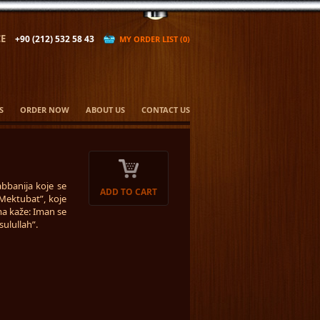
E
+90 (212) 532 58 43
MY ORDER LIST (0)
S
ORDER NOW
ABOUT US
CONTACT US
abbanija koje se
ADD TO CART
Mektubat”, koje
a kaže: Iman se
sulullah”.